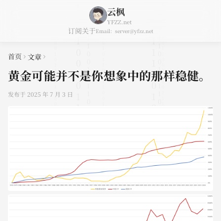
云枫
×
导览
YFZZ.net
订阅
关于
Email：server@yfzz.net
黄金的收益和
回撤
首页
文章
几次大跌
黄金可能并不是你想象中的那样稳健。
回溯（10
年）
发布于 2025 年 7 月 3 日
黄金的特点
个人观点