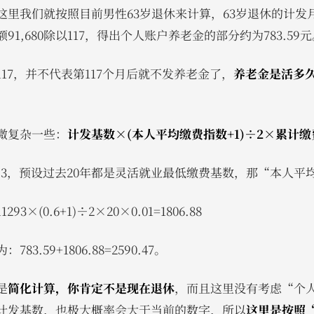
里我们就按照目前男性63岁退休来计算，63岁退休的计发月
1,680除以117，得出个人账户养老金的部分约为783.59元
17，并不代表第117个月后就不发养老金了，
养老金是活多
微复杂一些：
计发基数×(本人平均缴费指数+1)÷2×累计缴
293，预设过去20年都是灵活就业最低缴费基数，那“本人平均
×(0.6+1)÷2×20×0.01=1806.88
3.59+1806.88=2590.47。
是
简化计算，你肯定不是现在退休
，而且这里没有考虑“个
计发基数，也极大概率会大于当前的数字，所以
这里是按照