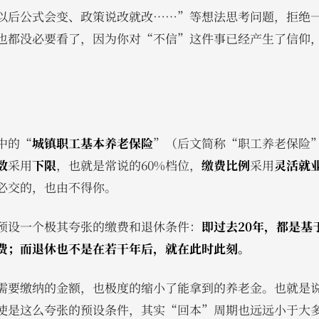
以后公式会变、政策说改就改……”等想法思考问题，拒绝
也都没必要看了，因为你对“不信”这件事已经产生了信仰
中的“
城镇职工基本养老保险
”（后文简称“职工养老保险
数
采用
下限
，也就是常说的60%档位，
缴费比例
采用
灵活就
必交的，也由不得你。
预设一个极其夸张的缴费和退休条件：
即过去20年，都是基
费；而退休也不是在若干年后，就在此时此刻。
需要缴纳的金额，也极度的缩小了能拿到的养老金。也就是
使是这么夸张的预设条件，其实“回本”周期也远远小于大