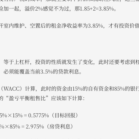
一起，溢价2%感觉不为过，那1.85+2=3.85%。
开室内维护、空置后的租金净收益率为3.85%，才有投资价
房，等于上杠杆，投资的性质就发生了变化，此时还要考虑到
必须能覆盖当前3.5%的贷款利息。
WACC）计算，此时的资金由15%的自有资金和85%的银
的“盈亏平衡租售比”应该如下计算：
%×15% = 0.5775%（目标回报）
×85% = 2.975%（房贷利息）