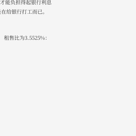
，你才能负担得起银行利息
是在给银行打工而已。
售比为3.5525%：