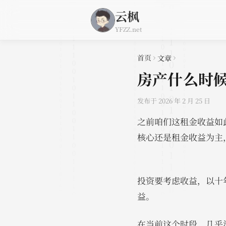
云枫
×
导览
YFZZ.net
为什么不买债
券？
首页
文章
总结
房产什么时
发布于 2026 年 2 月 25 日
之前咱们这租金收益如
核心还是租金收益为主
投资要考虑收益，以十
益。
在当前这个时段，几乎